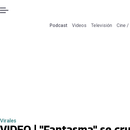
Podcast
Videos
Televisión
Cine /
Virales
VIDEO | "Fantasma" se cru