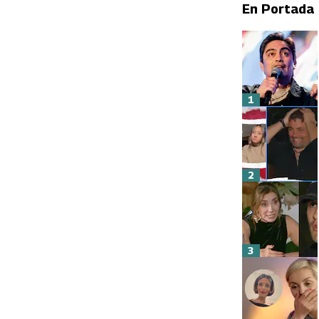
En Portada
1
2
3