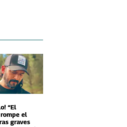
o! “El
 rompe el
tras graves