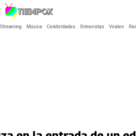
 Streaming
Música
Celebridades
Entrevistas
Virales
Re
za en la entrada de un edi