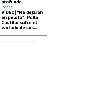
profunda
preocupación de
Redes
Fran García-
VIDEO| “Me dejaron
Huidobro por la
en pelota”: Pollo
extrema delgadez
Castillo sufre el
de Kathy Orellana
vaciado de sus
cuentas por
embargo del CAE