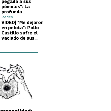
Carmen Gloria
pegada a sus
Arroyo
pómulos”: La
profunda
preocupación de
Redes
Fran García-
VIDEO| “Me dejaron
Huidobro por la
en pelota”: Pollo
extrema delgadez
Castillo sufre el
de Kathy Orellana
vaciado de sus
cuentas por
embargo del CAE