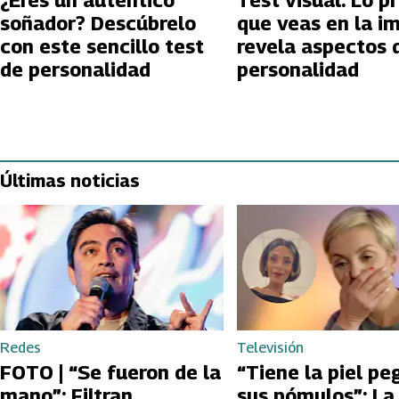
¿Eres un auténtico
Test visual: Lo p
soñador? Descúbrelo
que veas en la i
con este sencillo test
revela aspectos 
de personalidad
personalidad
Últimas noticias
Redes
Televisión
FOTO | “Se fueron de la
“Tiene la piel pe
mano”: Filtran
sus pómulos”: La