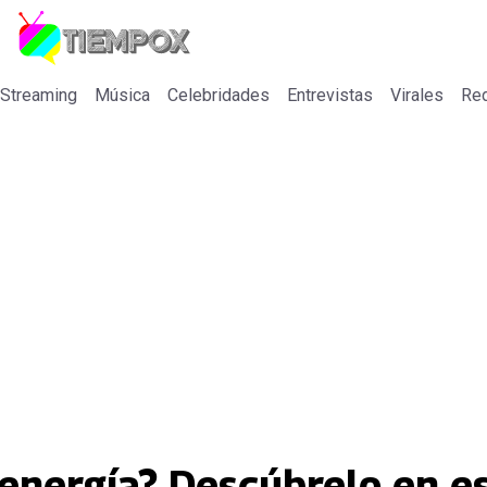
 Streaming
Música
Celebridades
Entrevistas
Virales
Re
energía? Descúbrelo en es