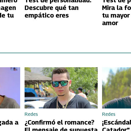
rimero
Test de personalidad:
Test de p
magen
Descubre qué tan
Mira la f
de tu
empático eres
tu mayor 
amor
Redes
Redes
gada a
¿Confirmó el romance?
¡Escándal
El mensaje de supuesta
Catador”