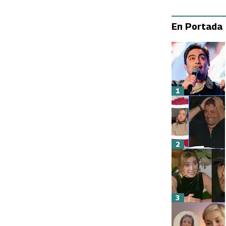
En Portada
1
2
3