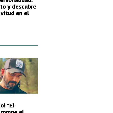
ersonalidad:
oto y descubre
vitud en el
o! “El
 rompe el