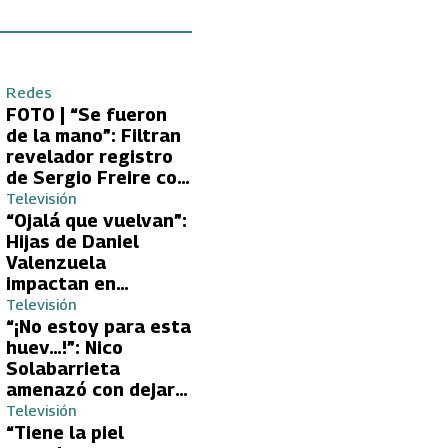
Redes
FOTO | “Se fueron
de la mano”: Filtran
revelador registro
de Sergio Freire con
supuesta nueva
Televisión
conquista
“Ojalá que vuelvan”:
Hijas de Daniel
Valenzuela
impactan en
Volverías con tu Ex
Televisión
2 con directa
“¡No estoy para esta
petición a su papá
huev…!”: Nico
sobre Yamila Reyna
Solabarrieta
amenazó con dejar
Volverías con tu Ex
Televisión
tras encontrón con
“Tiene la piel