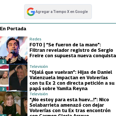
Agregar a
Tiempo X
en Google
abre en nueva pestaña
En Portada
Redes
FOTO | “Se fueron de la mano”:
Filtran revelador registro de Sergio
Freire con supuesta nueva conquista
1
Televisión
“Ojalá que vuelvan”: Hijas de Daniel
Valenzuela impactan en Volverías
con tu Ex 2 con directa petición a su
papá sobre Yamila Reyna
2
Televisión
“¡No estoy para esta huev…!”: Nico
Solabarrieta amenazó con dejar
Volverías con tu Ex tras encontrón
con Carmen Gloria Arroyo