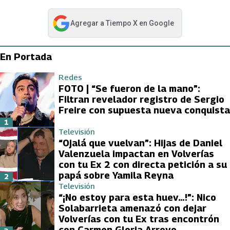
Agregar a
Tiempo X
en Google
abre en nueva pestaña
En Portada
Redes
FOTO | “Se fueron de la mano”:
Filtran revelador registro de Sergio
Freire con supuesta nueva conquista
1
Televisión
“Ojalá que vuelvan”: Hijas de Daniel
Valenzuela impactan en Volverías
con tu Ex 2 con directa petición a su
papá sobre Yamila Reyna
2
Televisión
“¡No estoy para esta huev…!”: Nico
Solabarrieta amenazó con dejar
Volverías con tu Ex tras encontrón
con Carmen Gloria Arroyo