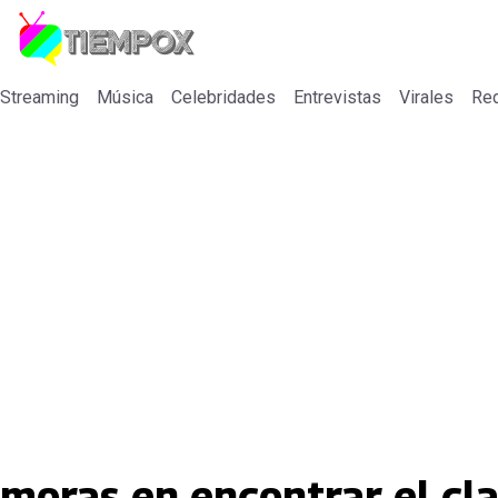
 Streaming
Música
Celebridades
Entrevistas
Virales
Re
emoras en encontrar el cl