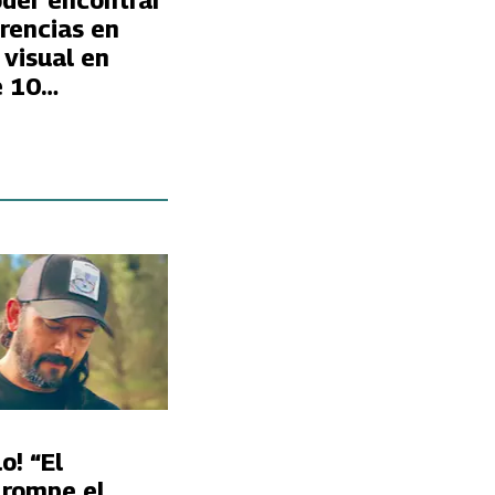
oder encontrar
erencias en
 visual en
e 10
?
o! “El
 rompe el