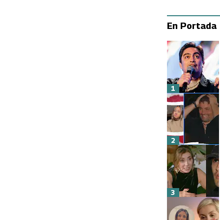
En Portada
1
2
3