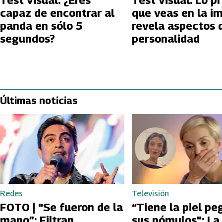
Test visual: ¿Eres
Test visual: Lo p
capaz de encontrar al
que veas en la i
panda en sólo 5
revela aspectos 
segundos?
personalidad
Últimas noticias
Redes
Televisión
FOTO | “Se fueron de la
“Tiene la piel pe
mano”: Filtran
sus pómulos”: La