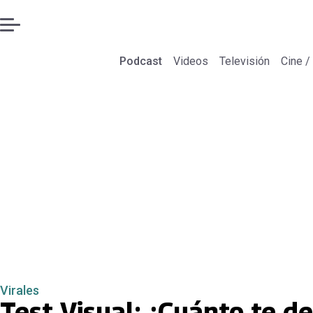
Podcast
Videos
Televisión
Cine /
Virales
Test Visual: ¿Cuánto te d