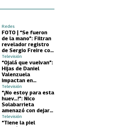
Redes
FOTO | “Se fueron
de la mano”: Filtran
revelador registro
de Sergio Freire con
supuesta nueva
Televisión
conquista
“Ojalá que vuelvan”:
Hijas de Daniel
Valenzuela
impactan en
Volverías con tu Ex
Televisión
2 con directa
“¡No estoy para esta
petición a su papá
huev…!”: Nico
sobre Yamila Reyna
Solabarrieta
amenazó con dejar
Volverías con tu Ex
Televisión
tras encontrón con
“Tiene la piel