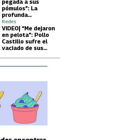
Carmen Gloria
pegada a sus
Arroyo
pómulos”: La
profunda
preocupación de
Redes
Fran García-
VIDEO| “Me dejaron
Huidobro por la
en pelota”: Pollo
extrema delgadez
Castillo sufre el
de Kathy Orellana
vaciado de sus
cuentas por
embargo del CAE