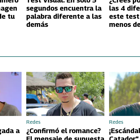
rimero
Test Visual: En solo 5
¿Crees p
magen
segundos encuentra la
las 4 dif
de tu
palabra diferente a las
este test
demás
menos d
segundos
Redes
Redes
gada a
¿Confirmó el romance?
¡Escándal
El mensaje de supuesta
Catador”