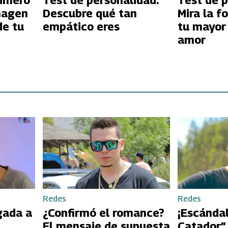
rimero
Test de personalidad:
Test de p
magen
Descubre qué tan
Mira la f
de tu
empático eres
tu mayor 
amor
Redes
Redes
gada a
¿Confirmó el romance?
¡Escándal
El mensaje de supuesta
Catador”