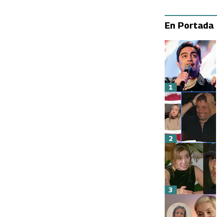
En Portada
1
2
3