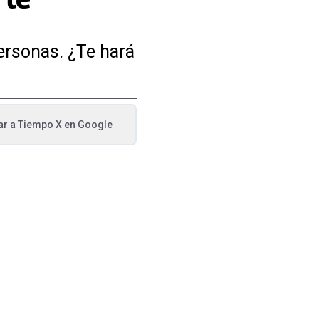
personas. ¿Te hará
ar a
Tiempo X
en Google
va pestaña