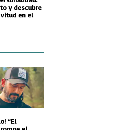
ersonalidad:
oto y descubre
vitud en el
o! “El
 rompe el