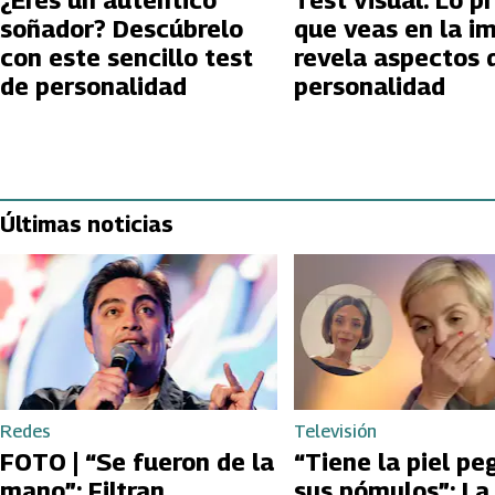
¿Eres un auténtico
Test visual: Lo p
soñador? Descúbrelo
que veas en la i
con este sencillo test
revela aspectos 
de personalidad
personalidad
Últimas noticias
Redes
Televisión
FOTO | “Se fueron de la
“Tiene la piel pe
mano”: Filtran
sus pómulos”: La