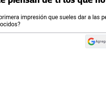
a primera impresión que sueles dar a las 
nocidos?
Agreg
abre en nue