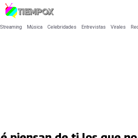
 Streaming
Música
Celebridades
Entrevistas
Virales
Re
é piensan de ti los que no