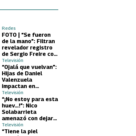
Redes
FOTO | “Se fueron
de la mano”: Filtran
revelador registro
de Sergio Freire con
supuesta nueva
Televisión
conquista
“Ojalá que vuelvan”:
Hijas de Daniel
Valenzuela
impactan en
Volverías con tu Ex
Televisión
2 con directa
“¡No estoy para esta
petición a su papá
huev…!”: Nico
sobre Yamila Reyna
Solabarrieta
amenazó con dejar
Volverías con tu Ex
Televisión
tras encontrón con
“Tiene la piel