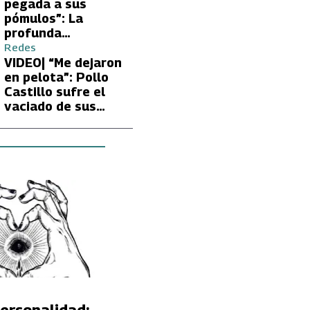
Carmen Gloria
pegada a sus
Arroyo
pómulos”: La
profunda
preocupación de
Redes
Fran García-
VIDEO| “Me dejaron
Huidobro por la
en pelota”: Pollo
extrema delgadez
Castillo sufre el
de Kathy Orellana
vaciado de sus
cuentas por
embargo del CAE