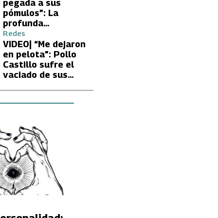
Carmen Gloria
pegada a sus
Arroyo
pómulos”: La
profunda
preocupación de
Redes
Fran García-
VIDEO| “Me dejaron
Huidobro por la
en pelota”: Pollo
extrema delgadez
Castillo sufre el
de Kathy Orellana
vaciado de sus
cuentas por
embargo del CAE