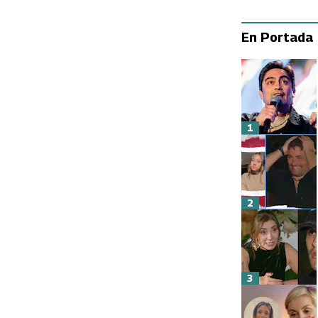
En Portada
1
2
3