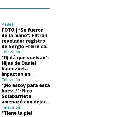
Redes
FOTO | “Se fueron
de la mano”: Filtran
revelador registro
de Sergio Freire con
supuesta nueva
Televisión
conquista
“Ojalá que vuelvan”:
Hijas de Daniel
Valenzuela
impactan en
Volverías con tu Ex
Televisión
2 con directa
“¡No estoy para esta
petición a su papá
huev…!”: Nico
sobre Yamila Reyna
Solabarrieta
amenazó con dejar
Volverías con tu Ex
Televisión
tras encontrón con
“Tiene la piel