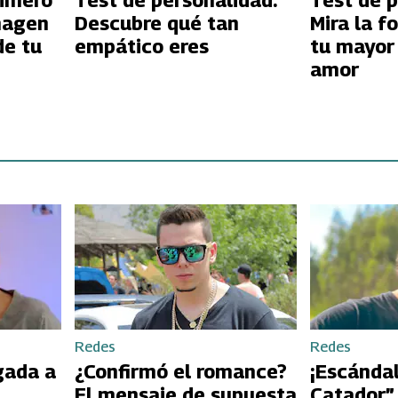
rimero
Test de personalidad:
Test de p
magen
Descubre qué tan
Mira la f
de tu
empático eres
tu mayor 
amor
Redes
Redes
gada a
¿Confirmó el romance?
¡Escándal
El mensaje de supuesta
Catador”