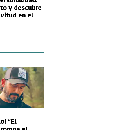
ersonalidad:
oto y descubre
vitud en el
o! “El
 rompe el