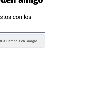
estos con los
ar a
Tiempo X
en Google
va pestaña