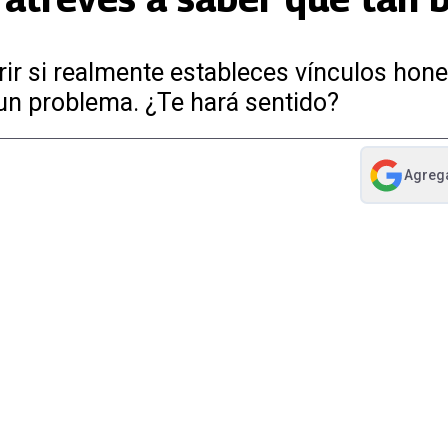
rir si realmente estableces vínculos hon
un problema. ¿Te hará sentido?
Agreg
abre en nue