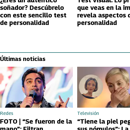
¿Eres un auténtico
Test visual: Lo p
soñador? Descúbrelo
que veas en la i
con este sencillo test
revela aspectos 
de personalidad
personalidad
Últimas noticias
Redes
Televisión
FOTO | “Se fueron de la
“Tiene la piel pe
mano”: Filtran
sus pómulos”: La