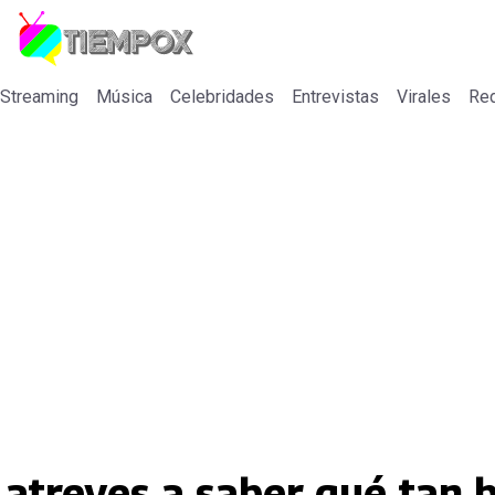
 Streaming
Música
Celebridades
Entrevistas
Virales
Re
e atreves a saber qué tan