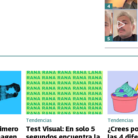
4
5
Tendencias
Tendencias
rimero
Test Visual: En solo 5
¿Crees p
magen
segundos encuentra la
las 4 dif