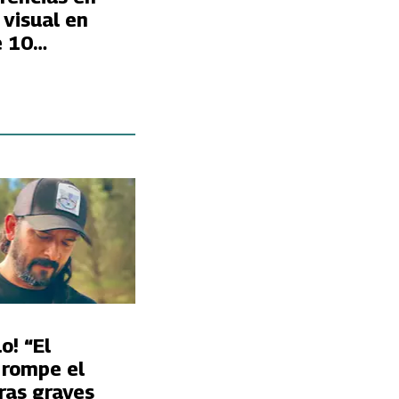
 visual en
e 10
?
o! “El
 rompe el
tras graves