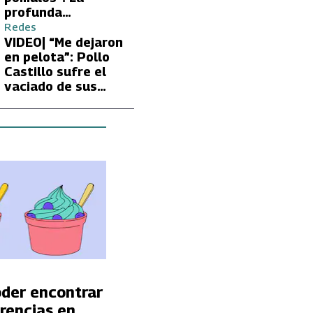
profunda
preocupación de
Redes
Fran García-
VIDEO| “Me dejaron
Huidobro por la
en pelota”: Pollo
extrema delgadez
Castillo sufre el
de Kathy Orellana
vaciado de sus
cuentas por
embargo del CAE
oder encontrar
erencias en