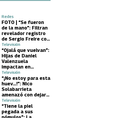
Redes
FOTO | “Se fueron
de la mano”: Filtran
revelador registro
de Sergio Freire con
supuesta nueva
Televisión
conquista
“Ojalá que vuelvan”:
Hijas de Daniel
Valenzuela
impactan en
Volverías con tu Ex
Televisión
2 con directa
“¡No estoy para esta
petición a su papá
huev…!”: Nico
sobre Yamila Reyna
Solabarrieta
amenazó con dejar
Volverías con tu Ex
Televisión
tras encontrón con
“Tiene la piel
Carmen Gloria
pegada a sus
Arroyo
pómulos”: La