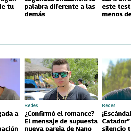
de tu
palabra diferente a las
este test
demás
menos d
segundos
Redes
Redes
gada a
¿Confirmó el romance?
¡Escándal
El mensaje de supuesta
Catador”
pación
nueva pareja de Nano
silencio 