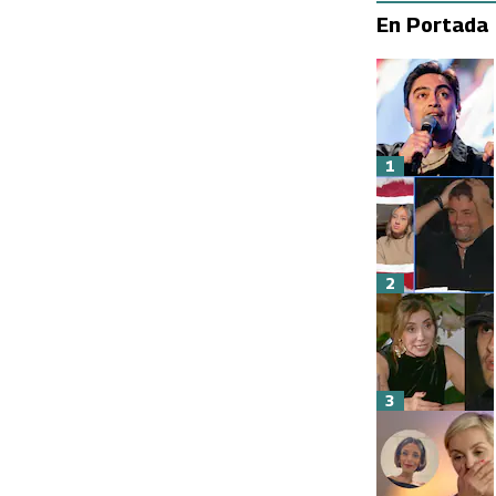
En Portada
1
2
3