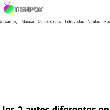
 Streaming
Música
Celebridades
Entrevistas
Virales
Re
a los 2 autos diferentes e