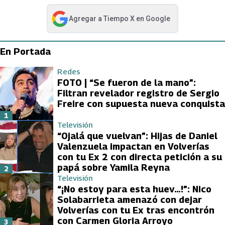
Agregar a
Tiempo X
en Google
abre en nueva pestaña
En Portada
Redes
FOTO | “Se fueron de la mano”:
Filtran revelador registro de Sergio
Freire con supuesta nueva conquista
1
Televisión
“Ojalá que vuelvan”: Hijas de Daniel
Valenzuela impactan en Volverías
con tu Ex 2 con directa petición a su
papá sobre Yamila Reyna
2
Televisión
“¡No estoy para esta huev…!”: Nico
Solabarrieta amenazó con dejar
Volverías con tu Ex tras encontrón
con Carmen Gloria Arroyo
3