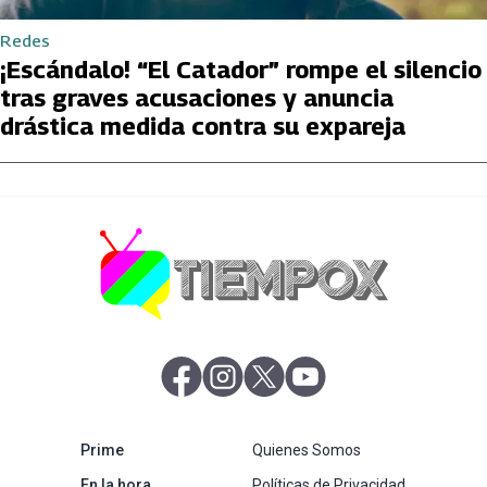
Redes
¡Escándalo! “El Catador” rompe el silencio
tras graves acusaciones y anuncia
drástica medida contra su expareja
abre en nueva pestaña
abre en nueva pestaña
abre en nueva pestaña
abre en nueva pestaña
abre en nueva pestaña
Prime
Quienes Somos
abre en nueva pestaña
En la hora
Políticas de Privacidad