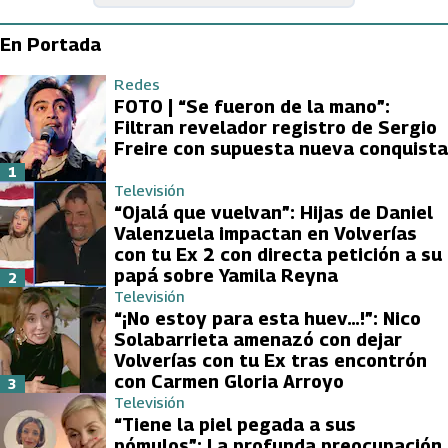
En Portada
Redes
FOTO | “Se fueron de la mano”:
Filtran revelador registro de Sergio
Freire con supuesta nueva conquista
1
Televisión
“Ojalá que vuelvan”: Hijas de Daniel
Valenzuela impactan en Volverías
con tu Ex 2 con directa petición a su
papá sobre Yamila Reyna
2
Televisión
“¡No estoy para esta huev…!”: Nico
Solabarrieta amenazó con dejar
Volverías con tu Ex tras encontrón
con Carmen Gloria Arroyo
3
Televisión
“Tiene la piel pegada a sus
pómulos”: La profunda preocupación