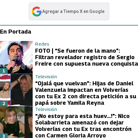
Agregar a
Tiempo X
en Google
abre en nueva pestaña
En Portada
Redes
FOTO | “Se fueron de la mano”:
Filtran revelador registro de Sergio
Freire con supuesta nueva conquista
1
Televisión
“Ojalá que vuelvan”: Hijas de Daniel
Valenzuela impactan en Volverías
con tu Ex 2 con directa petición a su
papá sobre Yamila Reyna
2
Televisión
“¡No estoy para esta huev…!”: Nico
Solabarrieta amenazó con dejar
Volverías con tu Ex tras encontrón
con Carmen Gloria Arroyo
3