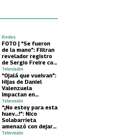
Redes
FOTO | “Se fueron
de la mano”: Filtran
revelador registro
de Sergio Freire con
supuesta nueva
Televisión
conquista
“Ojalá que vuelvan”:
Hijas de Daniel
Valenzuela
impactan en
Volverías con tu Ex
Televisión
2 con directa
“¡No estoy para esta
petición a su papá
huev…!”: Nico
sobre Yamila Reyna
Solabarrieta
amenazó con dejar
Volverías con tu Ex
Televisión