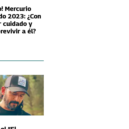
! Mercurio
do 2023: ¿Con
r cuidado y
evivir a él?