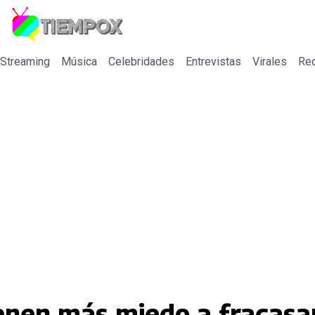
 Streaming
Música
Celebridades
Entrevistas
Virales
Re
ienen más miedo a fracasa