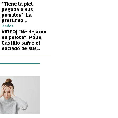
tras encontrón con
“Tiene la piel
Carmen Gloria
pegada a sus
Arroyo
pómulos”: La
profunda
preocupación de
Redes
Fran García-
VIDEO| “Me dejaron
Huidobro por la
en pelota”: Pollo
extrema delgadez
Castillo sufre el
de Kathy Orellana
vaciado de sus
cuentas por
embargo del CAE