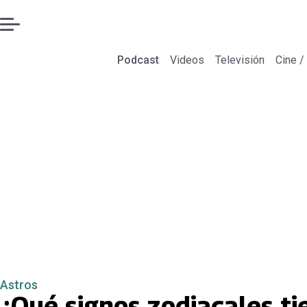
Podcast
Videos
Televisión
Cine /
Astros
¿Qué signos zodiacales t