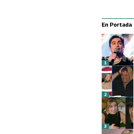
En Portada
1
2
3