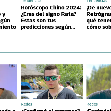
Tendencias
Tendencias
Horóscopo Chino 2024:
¡De nuevo
 y
¿Eres del signo Rata?
Retrógra
egún
Estas son tus
qué tene
miento
predicciones según
cómo sobr
Pedro Engel
Redes
Redes