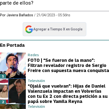
parte de ellos?
Por
Javiera Bañados
/
21/04/2023 - 05:56hs
Agregar a
Tiempo X
en Google
abre en nueva pestaña
En Portada
Redes
FOTO | “Se fueron de la mano”:
Filtran revelador registro de Sergio
Freire con supuesta nueva conquista
1
Televisión
“Ojalá que vuelvan”: Hijas de Daniel
Valenzuela impactan en Volverías
con tu Ex 2 con directa petición a su
papá sobre Yamila Reyna
2
Televisión