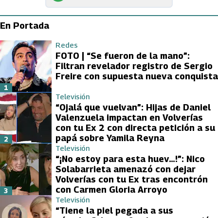
En Portada
Redes
FOTO | “Se fueron de la mano”:
Filtran revelador registro de Sergio
Freire con supuesta nueva conquista
1
Televisión
“Ojalá que vuelvan”: Hijas de Daniel
Valenzuela impactan en Volverías
con tu Ex 2 con directa petición a su
papá sobre Yamila Reyna
2
Televisión
“¡No estoy para esta huev…!”: Nico
Solabarrieta amenazó con dejar
Volverías con tu Ex tras encontrón
con Carmen Gloria Arroyo
3
Televisión
“Tiene la piel pegada a sus