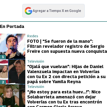
Agregar a
Tiempo X
en Google
abre en nueva pestaña
En Portada
Redes
FOTO | “Se fueron de la mano”:
Filtran revelador registro de Sergio
Freire con supuesta nueva conquista
1
Televisión
“Ojalá que vuelvan”: Hijas de Daniel
Valenzuela impactan en Volverías
con tu Ex 2 con directa petición a su
papá sobre Yamila Reyna
2
Televisión
“¡No estoy para esta huev…!”: Nico
Solabarrieta amenazó con dejar
Volverías con tu Ex tras encontrón
con Carmen Gloria Arroyo