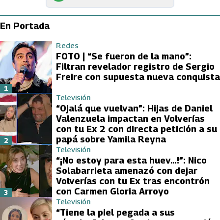
En Portada
Redes
FOTO | “Se fueron de la mano”:
Filtran revelador registro de Sergio
Freire con supuesta nueva conquista
1
Televisión
“Ojalá que vuelvan”: Hijas de Daniel
Valenzuela impactan en Volverías
con tu Ex 2 con directa petición a su
papá sobre Yamila Reyna
2
Televisión
“¡No estoy para esta huev…!”: Nico
Solabarrieta amenazó con dejar
Volverías con tu Ex tras encontrón
con Carmen Gloria Arroyo
3
Televisión
“Tiene la piel pegada a sus