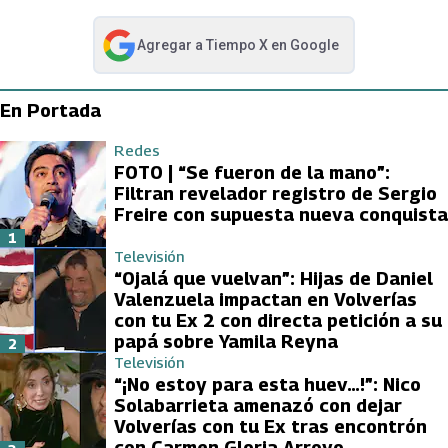
Agregar a
Tiempo X
en Google
abre en nueva pestaña
En Portada
Redes
FOTO | “Se fueron de la mano”:
Filtran revelador registro de Sergio
Freire con supuesta nueva conquista
1
Televisión
“Ojalá que vuelvan”: Hijas de Daniel
Valenzuela impactan en Volverías
con tu Ex 2 con directa petición a su
papá sobre Yamila Reyna
2
Televisión
“¡No estoy para esta huev…!”: Nico
Solabarrieta amenazó con dejar
Volverías con tu Ex tras encontrón
con Carmen Gloria Arroyo