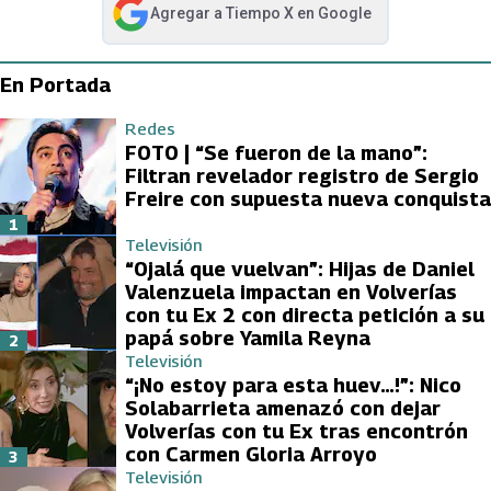
Agregar a
Tiempo X
en Google
abre en nueva pestaña
En Portada
Redes
FOTO | “Se fueron de la mano”:
Filtran revelador registro de Sergio
Freire con supuesta nueva conquista
1
Televisión
“Ojalá que vuelvan”: Hijas de Daniel
Valenzuela impactan en Volverías
con tu Ex 2 con directa petición a su
papá sobre Yamila Reyna
2
Televisión
“¡No estoy para esta huev…!”: Nico
Solabarrieta amenazó con dejar
Volverías con tu Ex tras encontrón
con Carmen Gloria Arroyo
3
Televisión