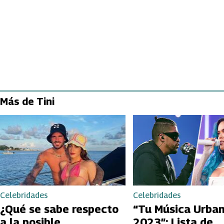
Más de Tini
Celebridades
Celebridades
¿Qué se sabe respecto
“Tu Música Urba
a la posible
2023″: Lista de