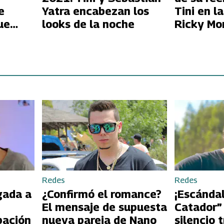
e
Yatra encabezan los
Tini en l
ue
looks de la noche
Ricky Mo
Redes
Redes
gada a
¿Confirmó el romance?
¡Escándal
El mensaje de supuesta
Catador”
pación
nueva pareja de Nano
silencio 