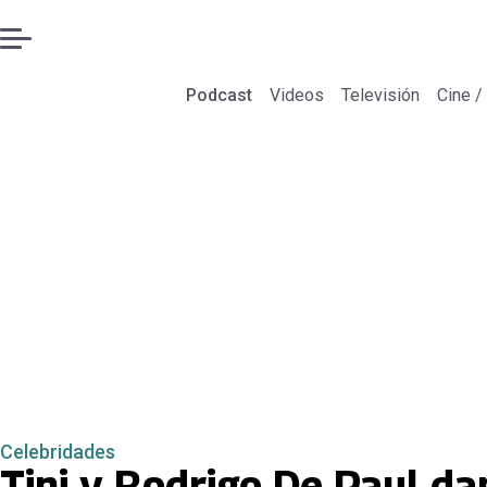
Podcast
Videos
Televisión
Cine /
Celebridades
Tini y Rodrigo De Paul d