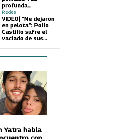
profunda
preocupación de
Redes
Fran García-
VIDEO| “Me dejaron
Huidobro por la
en pelota”: Pollo
extrema delgadez
Castillo sufre el
de Kathy Orellana
vaciado de sus
cuentas por
embargo del CAE
n Yatra habla
encuentro con