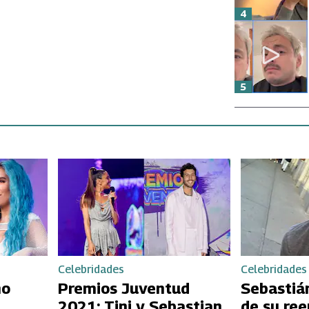
4
5
Celebridades
Celebridades
no
Premios Juventud
Sebastiá
2021: Tini y Sebastian
de su re