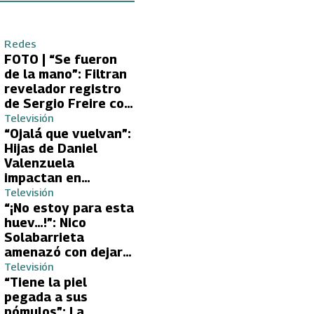
Redes
FOTO | “Se fueron
de la mano”: Filtran
revelador registro
de Sergio Freire con
supuesta nueva
Televisión
conquista
“Ojalá que vuelvan”:
Hijas de Daniel
Valenzuela
impactan en
Volverías con tu Ex
Televisión
2 con directa
“¡No estoy para esta
petición a su papá
huev…!”: Nico
sobre Yamila Reyna
Solabarrieta
amenazó con dejar
Volverías con tu Ex
Televisión
tras encontrón con
“Tiene la piel
Carmen Gloria
pegada a sus
Arroyo
pómulos”: La