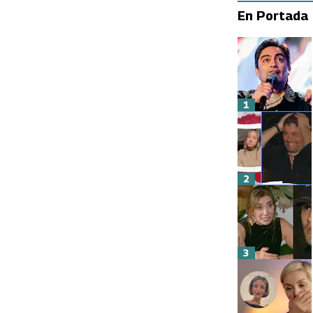
En Portada
1
2
3