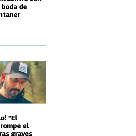
a boda de
ntaner
o! “El
 rompe el
tras graves