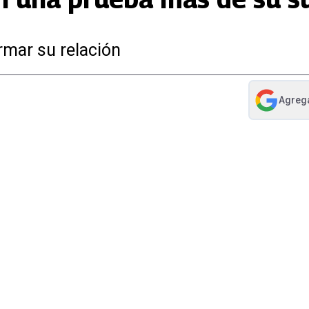
rmar su relación
Agreg
abre en nue