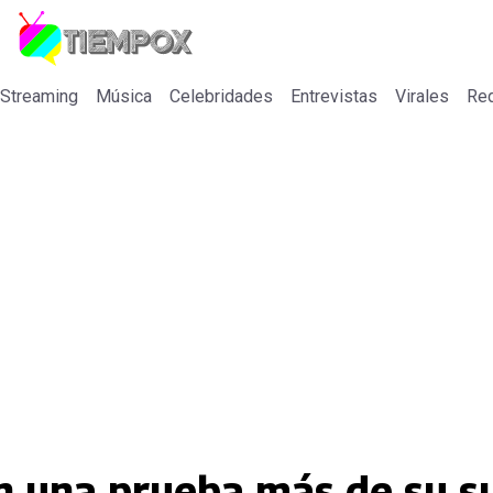
 Streaming
Música
Celebridades
Entrevistas
Virales
Re
an una prueba más de su s