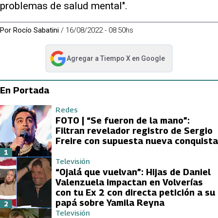
problemas de salud mental".
Por
Rocío Sabatini
/
16/08/2022 - 08:50hs
Agregar a
Tiempo X
en Google
abre en nueva pestaña
En Portada
Redes
FOTO | “Se fueron de la mano”:
Filtran revelador registro de Sergio
Freire con supuesta nueva conquista
1
Televisión
“Ojalá que vuelvan”: Hijas de Daniel
Valenzuela impactan en Volverías
con tu Ex 2 con directa petición a su
papá sobre Yamila Reyna
2
Televisión