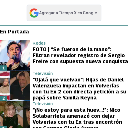
Agregar a
Tiempo X
en Google
abre en nueva pestaña
En Portada
Redes
FOTO | “Se fueron de la mano”:
Filtran revelador registro de Sergio
Freire con supuesta nueva conquista
1
Televisión
“Ojalá que vuelvan”: Hijas de Daniel
Valenzuela impactan en Volverías
con tu Ex 2 con directa petición a su
papá sobre Yamila Reyna
2
Televisión
“¡No estoy para esta huev…!”: Nico
Solabarrieta amenazó con dejar
Volverías con tu Ex tras encontrón
con Carmen Gloria Arroyo