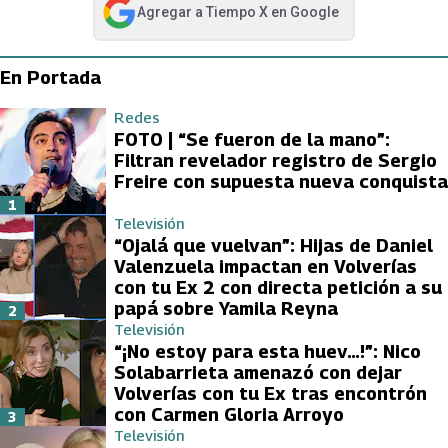
Agregar a
Tiempo X
en Google
abre en nueva pestaña
En Portada
Redes
FOTO | “Se fueron de la mano”:
Filtran revelador registro de Sergio
Freire con supuesta nueva conquista
1
Televisión
“Ojalá que vuelvan”: Hijas de Daniel
Valenzuela impactan en Volverías
con tu Ex 2 con directa petición a su
papá sobre Yamila Reyna
2
Televisión
“¡No estoy para esta huev…!”: Nico
Solabarrieta amenazó con dejar
Volverías con tu Ex tras encontrón
con Carmen Gloria Arroyo
3
Televisión