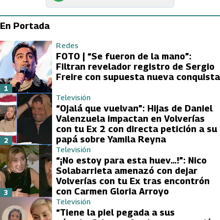
En Portada
Redes
FOTO | “Se fueron de la mano”:
Filtran revelador registro de Sergio
Freire con supuesta nueva conquista
1
Televisión
“Ojalá que vuelvan”: Hijas de Daniel
Valenzuela impactan en Volverías
con tu Ex 2 con directa petición a su
papá sobre Yamila Reyna
2
Televisión
“¡No estoy para esta huev…!”: Nico
Solabarrieta amenazó con dejar
Volverías con tu Ex tras encontrón
con Carmen Gloria Arroyo
3
Televisión
“Tiene la piel pegada a sus