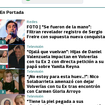
En Portada
Redes
FOTO | “Se fueron de la mano”:
Filtran revelador registro de Sergio
Freire con supuesta nueva conquista
1
Televisión
“Ojalá que vuelvan”: Hijas de Daniel
Valenzuela impactan en Volverías
con tu Ex 2 con directa petición a su
papá sobre Yamila Reyna
2
Televisión
“¡No estoy para esta huev…!”: Nico
Solabarrieta amenazó con dejar
Volverías con tu Ex tras encontrón
con Carmen Gloria Arroyo
3
Televisión
“Tiene la piel pegada a sus