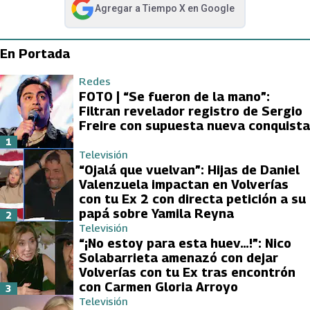
Agregar a
Tiempo X
en Google
abre en nueva pestaña
En Portada
Redes
FOTO | “Se fueron de la mano”:
Filtran revelador registro de Sergio
Freire con supuesta nueva conquista
1
Televisión
“Ojalá que vuelvan”: Hijas de Daniel
Valenzuela impactan en Volverías
con tu Ex 2 con directa petición a su
papá sobre Yamila Reyna
2
Televisión
“¡No estoy para esta huev…!”: Nico
Solabarrieta amenazó con dejar
Volverías con tu Ex tras encontrón
con Carmen Gloria Arroyo
3
Televisión