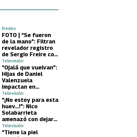
Redes
FOTO | “Se fueron
de la mano”: Filtran
revelador registro
de Sergio Freire con
supuesta nueva
Televisión
conquista
“Ojalá que vuelvan”:
Hijas de Daniel
Valenzuela
impactan en
Volverías con tu Ex
Televisión
2 con directa
“¡No estoy para esta
petición a su papá
huev…!”: Nico
sobre Yamila Reyna
Solabarrieta
amenazó con dejar
Volverías con tu Ex
Televisión
tras encontrón con
“Tiene la piel