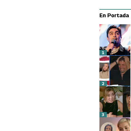
En Portada
1
2
3