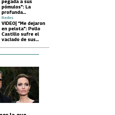
Carmen Gloria
pegada a sus
Arroyo
pómulos”: La
profunda
preocupación de
Redes
Fran García-
VIDEO| “Me dejaron
Huidobro por la
en pelota”: Pollo
extrema delgadez
Castillo sufre el
de Kathy Orellana
vaciado de sus
cuentas por
embargo del CAE