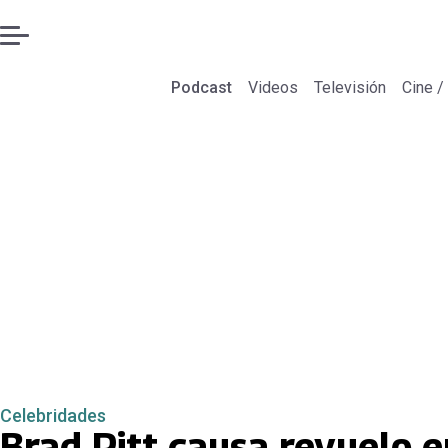
Podcast
Videos
Televisión
Cine /
Celebridades
Brad Pitt causa revuelo en