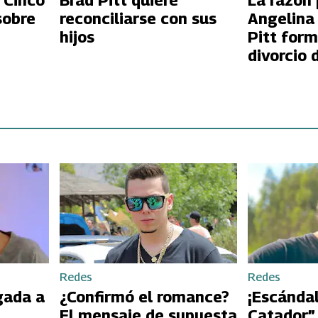
 Cinco
Brad Pitt quiere
La razón 
sobre
reconciliarse con sus
Angelina 
hijos
Pitt form
divorcio 
siete año
Redes
Redes
gada a
¿Confirmó el romance?
¡Escándal
El mensaje de supuesta
Catador”