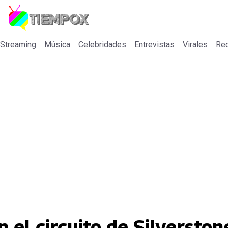
 Streaming
Música
Celebridades
Entrevistas
Virales
Re
 el circuito de Silverston