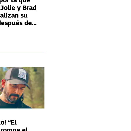
por la que
Jolie y Brad
alizan su
después de
s
o! “El
 rompe el