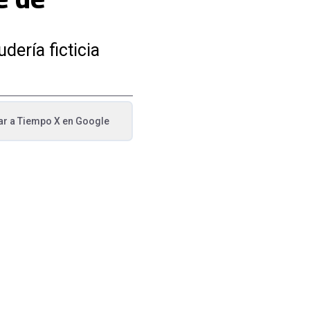
dería ficticia
ar a
Tiempo X
en Google
va pestaña