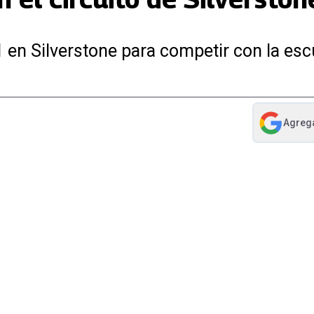
1 en Silverstone para competir con la escu
Agreg
abre en nue