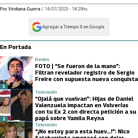
Por
Viridiana Guerra
/
14/07/2023 - 18:29hs
Agregar a
Tiempo X
en Google
abre en nueva pestaña
En Portada
Redes
FOTO | “Se fueron de la mano”:
Filtran revelador registro de Sergio
Freire con supuesta nueva conquista
1
Televisión
“Ojalá que vuelvan”: Hijas de Daniel
Valenzuela impactan en Volverías
con tu Ex 2 con directa petición a su
papá sobre Yamila Reyna
2
Televisión
“¡No estoy para esta huev…!”: Nico
Solabarrieta amenazó con dejar