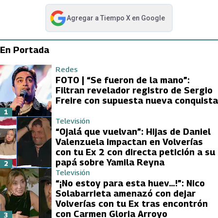
Agregar a
Tiempo X
en Google
abre en nueva pestaña
En Portada
Redes
FOTO | “Se fueron de la mano”:
Filtran revelador registro de Sergio
Freire con supuesta nueva conquista
1
Televisión
“Ojalá que vuelvan”: Hijas de Daniel
Valenzuela impactan en Volverías
con tu Ex 2 con directa petición a su
papá sobre Yamila Reyna
2
Televisión
“¡No estoy para esta huev…!”: Nico
Solabarrieta amenazó con dejar
Volverías con tu Ex tras encontrón
con Carmen Gloria Arroyo
3