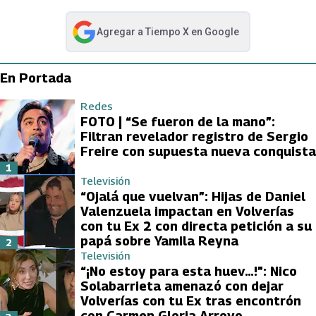
Agregar a
Tiempo X
en Google
abre en nueva pestaña
En Portada
Redes
FOTO | “Se fueron de la mano”:
Filtran revelador registro de Sergio
Freire con supuesta nueva conquista
1
Televisión
“Ojalá que vuelvan”: Hijas de Daniel
Valenzuela impactan en Volverías
con tu Ex 2 con directa petición a su
papá sobre Yamila Reyna
2
Televisión
“¡No estoy para esta huev…!”: Nico
Solabarrieta amenazó con dejar
Volverías con tu Ex tras encontrón
con Carmen Gloria Arroyo