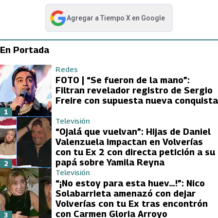
Agregar a
Tiempo X
en Google
abre en nueva pestaña
En Portada
Redes
FOTO | “Se fueron de la mano”:
Filtran revelador registro de Sergio
Freire con supuesta nueva conquista
1
Televisión
“Ojalá que vuelvan”: Hijas de Daniel
Valenzuela impactan en Volverías
con tu Ex 2 con directa petición a su
papá sobre Yamila Reyna
2
Televisión
“¡No estoy para esta huev…!”: Nico
Solabarrieta amenazó con dejar
Volverías con tu Ex tras encontrón
con Carmen Gloria Arroyo
3