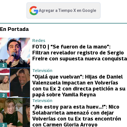
Agregar a
Tiempo X
en Google
abre en nueva pestaña
En Portada
Redes
FOTO | “Se fueron de la mano”:
Filtran revelador registro de Sergio
Freire con supuesta nueva conquista
1
Televisión
“Ojalá que vuelvan”: Hijas de Daniel
Valenzuela impactan en Volverías
con tu Ex 2 con directa petición a su
papá sobre Yamila Reyna
2
Televisión
“¡No estoy para esta huev…!”: Nico
Solabarrieta amenazó con dejar
Volverías con tu Ex tras encontrón
con Carmen Gloria Arroyo
3