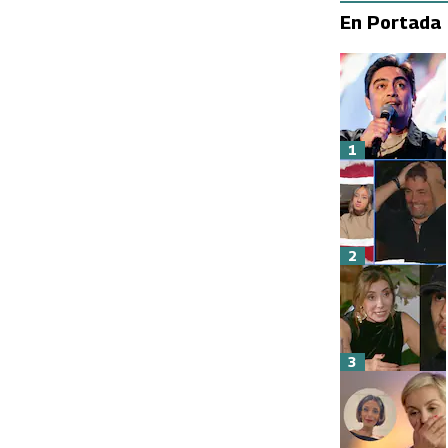
En Portada
1
2
3