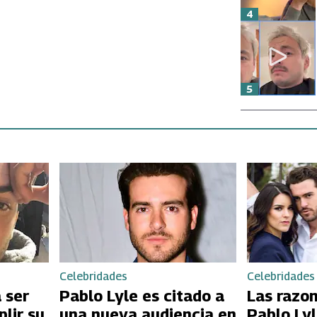
4
5
Celebridades
Celebridades
 ser
Pablo Lyle es citado a
Las razon
lir su
una nueva audiencia en
Pablo Lyl