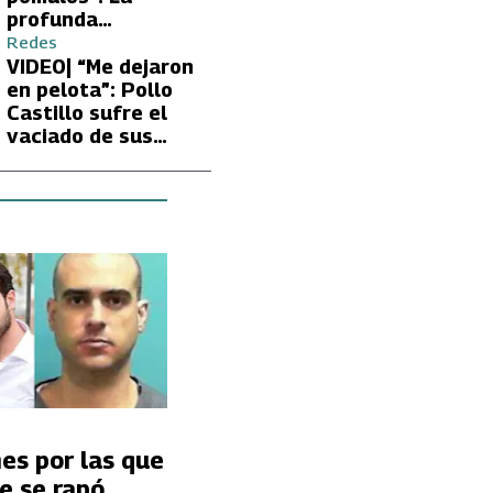
profunda
preocupación de
Redes
Fran García-
VIDEO| “Me dejaron
Huidobro por la
en pelota”: Pollo
extrema delgadez
Castillo sufre el
de Kathy Orellana
vaciado de sus
cuentas por
embargo del CAE
es por las que
e se rapó