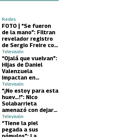
Redes
FOTO | “Se fueron
de la mano”: Filtran
revelador registro
de Sergio Freire con
supuesta nueva
Televisión
conquista
“Ojalá que vuelvan”:
Hijas de Daniel
Valenzuela
impactan en
Volverías con tu Ex
Televisión
2 con directa
“¡No estoy para esta
petición a su papá
huev…!”: Nico
sobre Yamila Reyna
Solabarrieta
amenazó con dejar
Volverías con tu Ex
Televisión
tras encontrón con
“Tiene la piel
Carmen Gloria
pegada a sus
Arroyo
pómulos”: La