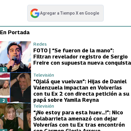
Agregar a
Tiempo X
en Google
abre en nueva pestaña
En Portada
Redes
FOTO | “Se fueron de la mano”:
Filtran revelador registro de Sergio
Freire con supuesta nueva conquista
1
Televisión
“Ojalá que vuelvan”: Hijas de Daniel
Valenzuela impactan en Volverías
con tu Ex 2 con directa petición a su
papá sobre Yamila Reyna
2
Televisión
“¡No estoy para esta huev…!”: Nico
Solabarrieta amenazó con dejar
Volverías con tu Ex tras encontrón
con Carmen Gloria Arroyo