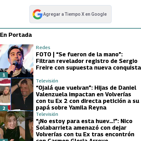
Agregar a
Tiempo X
en Google
abre en nueva pestaña
En Portada
Redes
FOTO | “Se fueron de la mano”:
Filtran revelador registro de Sergio
Freire con supuesta nueva conquista
1
Televisión
“Ojalá que vuelvan”: Hijas de Daniel
Valenzuela impactan en Volverías
con tu Ex 2 con directa petición a su
papá sobre Yamila Reyna
2
Televisión
“¡No estoy para esta huev…!”: Nico
Solabarrieta amenazó con dejar
Volverías con tu Ex tras encontrón
con Carmen Gloria Arroyo