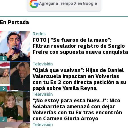
Agregar a
Tiempo X
en Google
abre en nueva pestaña
En Portada
Redes
FOTO | “Se fueron de la mano”:
Filtran revelador registro de Sergio
Freire con supuesta nueva conquista
1
Televisión
“Ojalá que vuelvan”: Hijas de Daniel
Valenzuela impactan en Volverías
con tu Ex 2 con directa petición a su
papá sobre Yamila Reyna
2
Televisión
“¡No estoy para esta huev…!”: Nico
Solabarrieta amenazó con dejar
Volverías con tu Ex tras encontrón
con Carmen Gloria Arroyo
3
Televisión