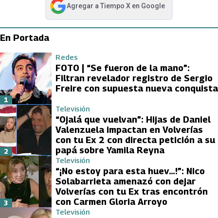
Agregar a
Tiempo X
en Google
abre en nueva pestaña
En Portada
Redes
FOTO | “Se fueron de la mano”:
Filtran revelador registro de Sergio
Freire con supuesta nueva conquista
1
Televisión
“Ojalá que vuelvan”: Hijas de Daniel
Valenzuela impactan en Volverías
con tu Ex 2 con directa petición a su
papá sobre Yamila Reyna
2
Televisión
“¡No estoy para esta huev…!”: Nico
Solabarrieta amenazó con dejar
Volverías con tu Ex tras encontrón
con Carmen Gloria Arroyo
3
Televisión