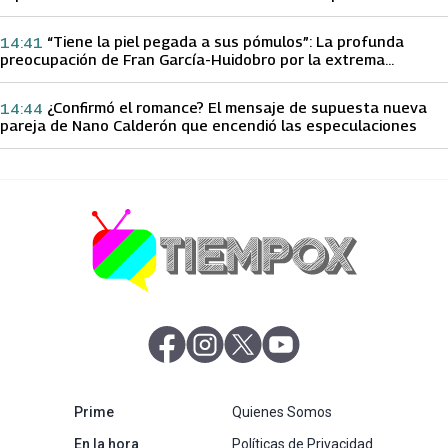
papá sobre Yamila Reyna
“Tiene la piel pegada a sus pómulos”: La profunda
14:41
preocupación de Fran García-Huidobro por la extrema
delgadez de Kathy Orellana
¿Confirmó el romance? El mensaje de supuesta nueva
14:44
pareja de Nano Calderón que encendió las especulaciones
abre en nueva pestaña
abre en nueva pestaña
abre en nueva pestaña
abre en nueva pestaña
abre en nueva pestaña
Prime
Quienes Somos
abre en nueva pestaña
En la hora
Políticas de Privacidad