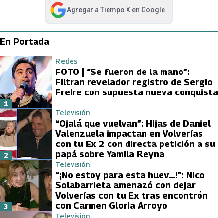
Agregar a
Tiempo X
en Google
abre en nueva pestaña
En Portada
Redes
FOTO | “Se fueron de la mano”:
Filtran revelador registro de Sergio
Freire con supuesta nueva conquista
1
Televisión
“Ojalá que vuelvan”: Hijas de Daniel
Valenzuela impactan en Volverías
con tu Ex 2 con directa petición a su
papá sobre Yamila Reyna
2
Televisión
“¡No estoy para esta huev…!”: Nico
Solabarrieta amenazó con dejar
Volverías con tu Ex tras encontrón
con Carmen Gloria Arroyo
3
Televisión