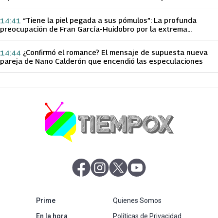
papá sobre Yamila Reyna
“Tiene la piel pegada a sus pómulos”: La profunda
14:41
preocupación de Fran García-Huidobro por la extrema
delgadez de Kathy Orellana
¿Confirmó el romance? El mensaje de supuesta nueva
14:44
pareja de Nano Calderón que encendió las especulaciones
abre en nueva pestaña
abre en nueva pestaña
abre en nueva pestaña
abre en nueva pestaña
abre en nueva pestaña
Prime
Quienes Somos
abre en nueva pestaña
En la hora
Políticas de Privacidad