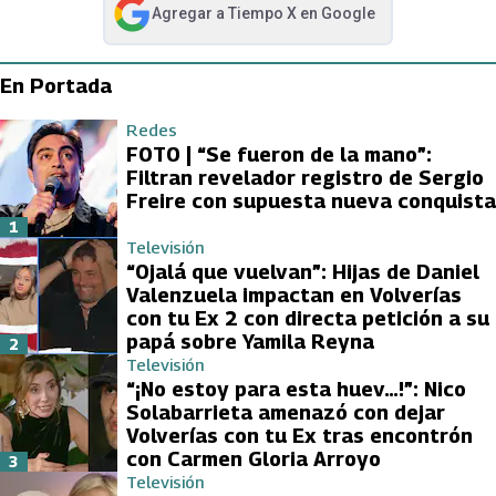
Agregar a
Tiempo X
en Google
abre en nueva pestaña
En Portada
Redes
FOTO | “Se fueron de la mano”:
Filtran revelador registro de Sergio
Freire con supuesta nueva conquista
1
Televisión
“Ojalá que vuelvan”: Hijas de Daniel
Valenzuela impactan en Volverías
con tu Ex 2 con directa petición a su
papá sobre Yamila Reyna
2
Televisión
“¡No estoy para esta huev…!”: Nico
Solabarrieta amenazó con dejar
Volverías con tu Ex tras encontrón
con Carmen Gloria Arroyo
3
Televisión