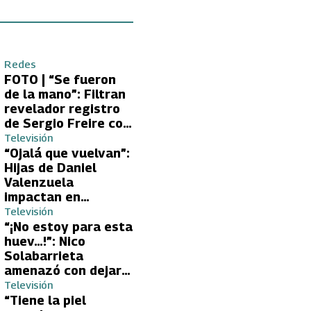
Redes
FOTO | “Se fueron
de la mano”: Filtran
revelador registro
de Sergio Freire con
supuesta nueva
Televisión
conquista
“Ojalá que vuelvan”:
Hijas de Daniel
Valenzuela
impactan en
Volverías con tu Ex
Televisión
2 con directa
“¡No estoy para esta
petición a su papá
huev…!”: Nico
sobre Yamila Reyna
Solabarrieta
amenazó con dejar
Volverías con tu Ex
Televisión
tras encontrón con
“Tiene la piel