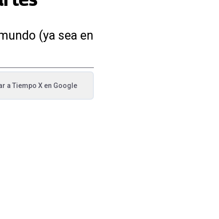
l mundo (ya sea en
ar a
Tiempo X
en Google
va pestaña