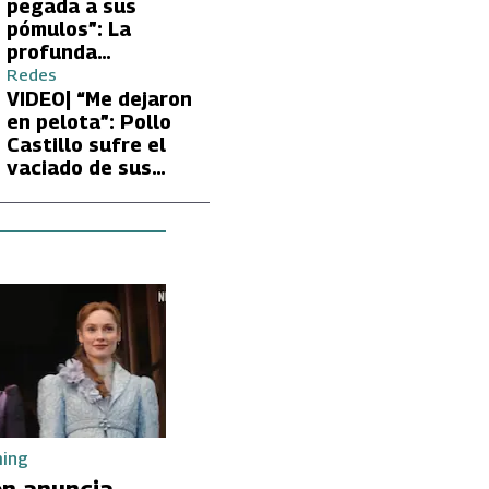
Carmen Gloria
pegada a sus
Arroyo
pómulos”: La
profunda
preocupación de
Redes
Fran García-
VIDEO| “Me dejaron
Huidobro por la
en pelota”: Pollo
extrema delgadez
Castillo sufre el
de Kathy Orellana
vaciado de sus
cuentas por
embargo del CAE
ming