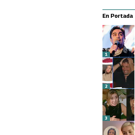
En Portada
1
2
3