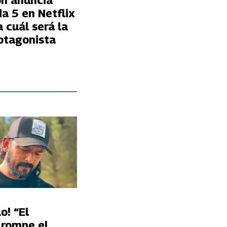
on anuncia
a 5 en Netflix
 cuál será la
rotagonista
o! “El
 rompe el