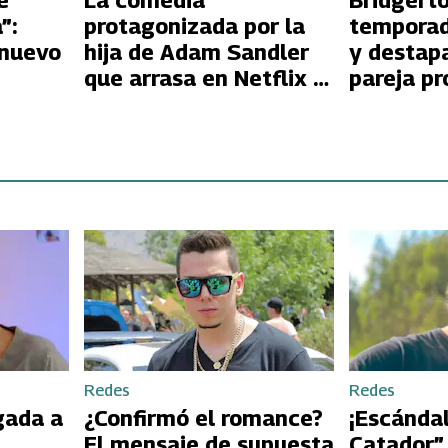
e
La comedia
Bridgert
”:
protagonizada por la
temporad
 nuevo
hija de Adam Sandler
y destapa
que arrasa en Netflix y
pareja p
on
todos están
comentando
Redes
Redes
gada a
¿Confirmó el romance?
¡Escándal
El mensaje de supuesta
Catador”