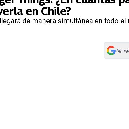
verla en Chile?
ix llegará de manera simultánea en todo e
Agreg
abre en nue