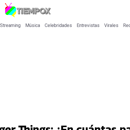
 Streaming
Música
Celebridades
Entrevistas
Virales
Re
ger Things: ¿En cuántas p