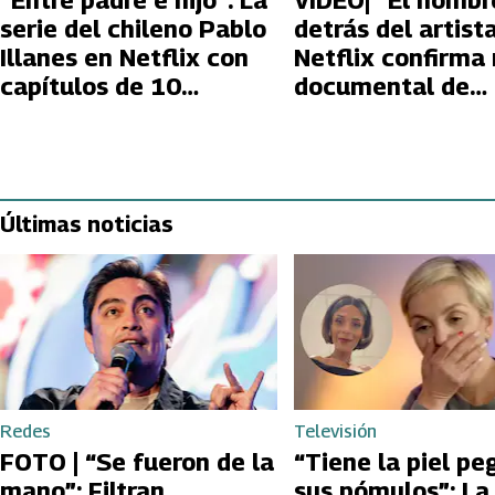
“Entre padre e hijo”: La
VIDEO| “El hombr
serie del chileno Pablo
detrás del artista
Illanes en Netflix con
Netflix confirma
capítulos de 10
documental de
minutos que es lo más
Gustavo Cerati c
visto en España
material inédito
Últimas noticias
Redes
Televisión
FOTO | “Se fueron de la
“Tiene la piel pe
mano”: Filtran
sus pómulos”: La