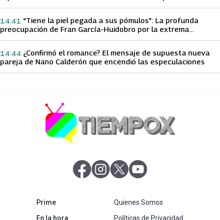
papá sobre Yamila Reyna
“Tiene la piel pegada a sus pómulos”: La profunda
14:41
preocupación de Fran García-Huidobro por la extrema
delgadez de Kathy Orellana
¿Confirmó el romance? El mensaje de supuesta nueva
14:44
pareja de Nano Calderón que encendió las especulaciones
abre en nueva pestaña
abre en nueva pestaña
abre en nueva pestaña
abre en nueva pestaña
abre en nueva pestaña
Prime
Quienes Somos
abre en nueva pestaña
En la hora
Políticas de Privacidad