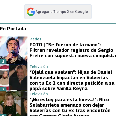
Agregar a
Tiempo X
en Google
abre en nueva pestaña
En Portada
Redes
FOTO | “Se fueron de la mano”:
Filtran revelador registro de Sergio
Freire con supuesta nueva conquista
1
Televisión
“Ojalá que vuelvan”: Hijas de Daniel
Valenzuela impactan en Volverías
con tu Ex 2 con directa petición a su
papá sobre Yamila Reyna
2
Televisión
“¡No estoy para esta huev…!”: Nico
Solabarrieta amenazó con dejar
Volverías con tu Ex tras encontrón
con Carmen Gloria Arroyo