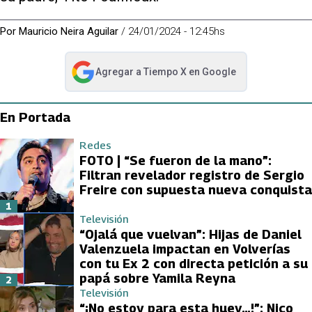
Por
Mauricio Neira Aguilar
/
24/01/2024 - 12:45hs
Agregar a
Tiempo X
en Google
abre en nueva pestaña
En Portada
Redes
FOTO | “Se fueron de la mano”:
Filtran revelador registro de Sergio
Freire con supuesta nueva conquista
1
Televisión
“Ojalá que vuelvan”: Hijas de Daniel
Valenzuela impactan en Volverías
con tu Ex 2 con directa petición a su
papá sobre Yamila Reyna
2
Televisión
“¡No estoy para esta huev…!”: Nico