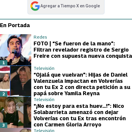
Agregar a
Tiempo X
en Google
abre en nueva pestaña
En Portada
Redes
FOTO | “Se fueron de la mano”:
Filtran revelador registro de Sergio
Freire con supuesta nueva conquista
1
Televisión
“Ojalá que vuelvan”: Hijas de Daniel
Valenzuela impactan en Volverías
con tu Ex 2 con directa petición a su
papá sobre Yamila Reyna
2
Televisión
“¡No estoy para esta huev…!”: Nico
Solabarrieta amenazó con dejar
Volverías con tu Ex tras encontrón
con Carmen Gloria Arroyo
3
Televisión