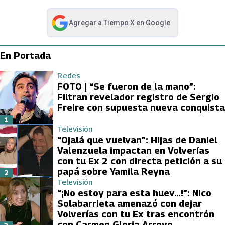
Agregar a
Tiempo X
en Google
abre en nueva pestaña
En Portada
Redes
FOTO | “Se fueron de la mano”:
Filtran revelador registro de Sergio
Freire con supuesta nueva conquista
1
Televisión
“Ojalá que vuelvan”: Hijas de Daniel
Valenzuela impactan en Volverías
con tu Ex 2 con directa petición a su
papá sobre Yamila Reyna
2
Televisión
“¡No estoy para esta huev…!”: Nico
Solabarrieta amenazó con dejar
Volverías con tu Ex tras encontrón
con Carmen Gloria Arroyo