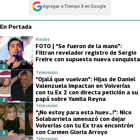
Agregar a
Tiempo X
en Google
abre en nueva pestaña
En Portada
Redes
FOTO | “Se fueron de la mano”:
Filtran revelador registro de Sergio
Freire con supuesta nueva conquista
1
Televisión
“Ojalá que vuelvan”: Hijas de Daniel
Valenzuela impactan en Volverías
con tu Ex 2 con directa petición a su
papá sobre Yamila Reyna
2
Televisión
“¡No estoy para esta huev…!”: Nico
Solabarrieta amenazó con dejar
Volverías con tu Ex tras encontrón
con Carmen Gloria Arroyo
3
Televisión