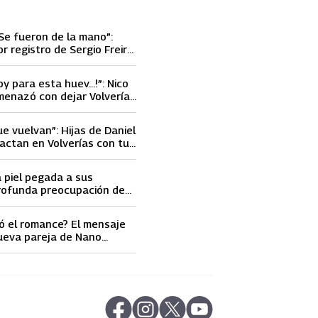
Se fueron de la mano”:
or registro de Sergio Freire
nueva conquista
oy para esta huev…!”: Nico
menazó con dejar Volverías
 encontrón con Carmen
ue vuelvan”: Hijas de Daniel
actan en Volverías con tu
ta petición a su papá sobre
a piel pegada a sus
rofunda preocupación de
idobro por la extrema
athy Orellana
ó el romance? El mensaje
ueva pareja de Nano
ncendió las
s
abre en nueva pestaña
abre en nueva pestaña
abre en nueva pestaña
abre en nueva pestaña