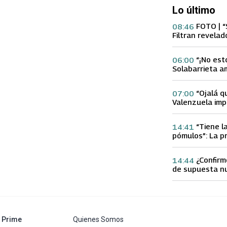
Lo último
FOTO | “
08:46
Filtran revelad
con supuesta 
“¡No est
06:00
Solabarrieta a
con tu Ex tras
Gloria Arroyo
“Ojalá q
07:00
Valenzuela imp
Ex 2 con direc
Yamila Reyna
“Tiene l
14:41
pómulos”: La p
Fran García-Hu
delgadez de K
¿Confirm
14:44
de supuesta n
Calderón que e
especulacione
abre en nueva pestaña
Prime
Quienes Somos