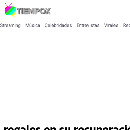
 Streaming
Música
Celebridades
Entrevistas
Virales
Re
 regalos en su recuperaci