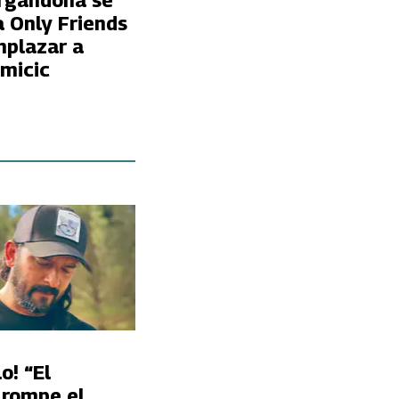
rgandoña se
a Only Friends
mplazar a
micic
o! “El
 rompe el