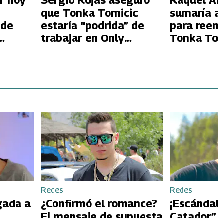
r hoy
Sergio Rojas aseguró
Raquel A
que Tonka Tomicic
sumaría 
 de
estaría “podrida” de
para ree
trabajar en Only
Tonka To
da
Friends
Redes
Redes
gada a
¿Confirmó el romance?
¡Escándal
El mensaje de supuesta
Catador”