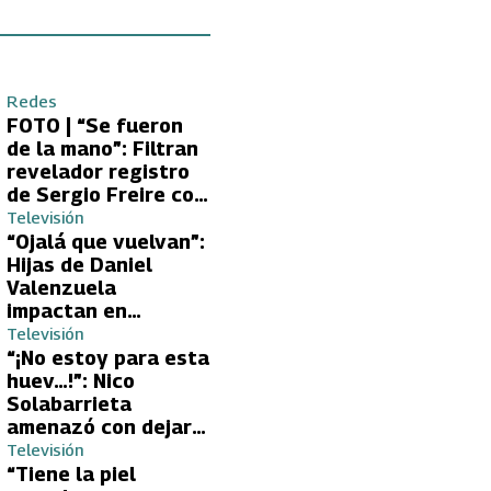
Redes
FOTO | “Se fueron
de la mano”: Filtran
revelador registro
de Sergio Freire con
supuesta nueva
Televisión
conquista
“Ojalá que vuelvan”:
Hijas de Daniel
Valenzuela
impactan en
Volverías con tu Ex
Televisión
2 con directa
“¡No estoy para esta
petición a su papá
huev…!”: Nico
sobre Yamila Reyna
Solabarrieta
amenazó con dejar
Volverías con tu Ex
Televisión
tras encontrón con
“Tiene la piel