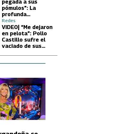
Carmen Gloria
pegada a sus
Arroyo
pómulos”: La
profunda
preocupación de
Redes
Fran García-
VIDEO| “Me dejaron
Huidobro por la
en pelota”: Pollo
extrema delgadez
Castillo sufre el
de Kathy Orellana
vaciado de sus
cuentas por
embargo del CAE