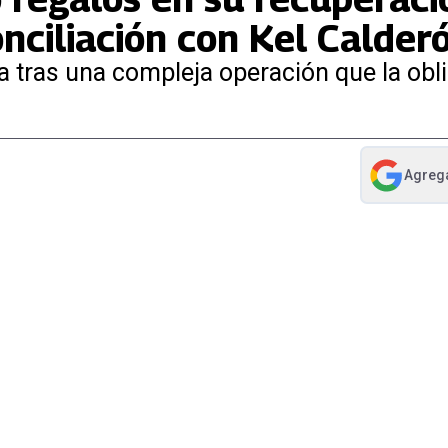
nciliación con Kel Calder
a tras una compleja operación que la obl
Agreg
abre en nue