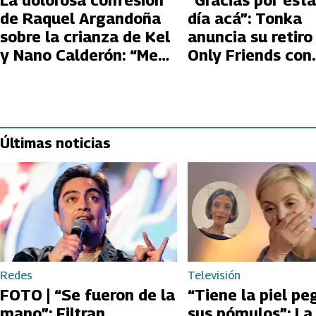
La dolorosa confesión
“Gracias por esta
de Raquel Argandoña
día acá”: Tonka
sobre la crianza de Kel
anuncia su retiro
y Nano Calderón: “Me
Only Friends con
arrepiento”
emotiva despedi
Últimas noticias
Redes
Televisión
FOTO | “Se fueron de la
“Tiene la piel pe
mano”: Filtran
sus pómulos”: La