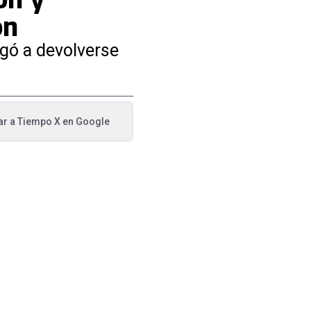
ón
igó a devolverse
ar a
Tiempo X
en Google
va pestaña