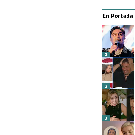
En Portada
1
2
3