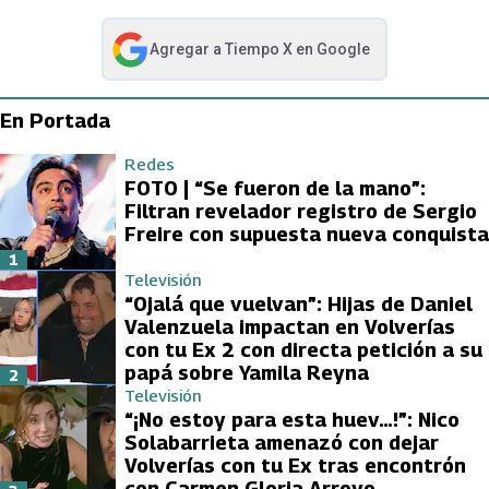
Agregar a
Tiempo X
en Google
abre en nueva pestaña
En Portada
Redes
FOTO | “Se fueron de la mano”:
Filtran revelador registro de Sergio
Freire con supuesta nueva conquista
1
Televisión
“Ojalá que vuelvan”: Hijas de Daniel
Valenzuela impactan en Volverías
con tu Ex 2 con directa petición a su
papá sobre Yamila Reyna
2
Televisión
“¡No estoy para esta huev…!”: Nico
Solabarrieta amenazó con dejar
Volverías con tu Ex tras encontrón
con Carmen Gloria Arroyo